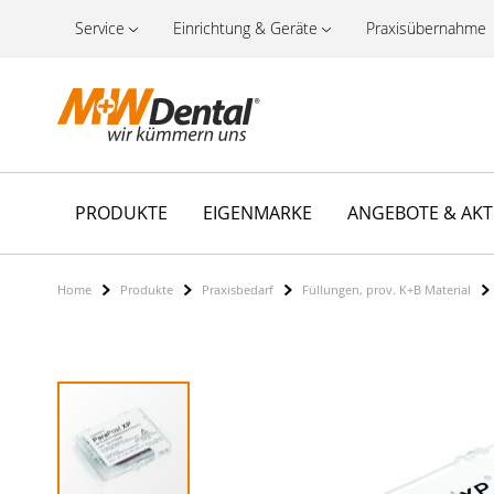
Service
Einrichtung & Geräte
Praxisübernahme
PRODUKTE
EIGENMARKE
ANGEBOTE & AK
Home
Produkte
Praxisbedarf
Füllungen, prov. K+B Material
Zum
Ende
der
Bildergalerie
springen