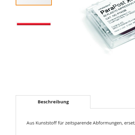
Zum
Anfang
der
Beschreibung
Bildergalerie
springen
Aus Kunststoff für zeitsparende Abformungen, erset