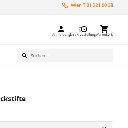
Wien T 01 321 00 38
Anmeldung
Direktbestellung
Warenkorb
Suche
Suche
ckstifte