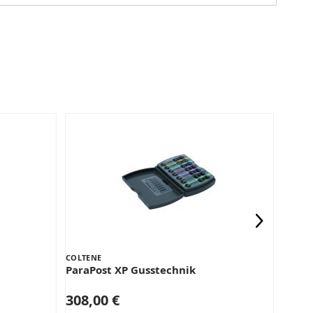
COLTENE
COLTE
ParaPost XP Gusstechnik
ParaP
308,00 €
48
ab