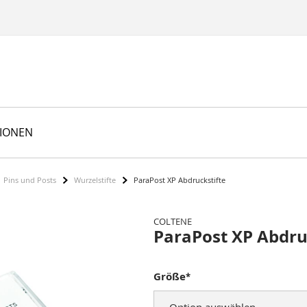
TIONEN
Pins und Posts
Wurzelstifte
ParaPost XP Abdruckstifte
COLTENE
ParaPost XP Abdru
Größe