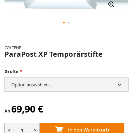
Zum
Anfang
der
COLTENE
Bildergalerie
ParaPost XP Temporärstifte
springen
Größe
69,90 €
Ab
In den Warenkorb
<
>