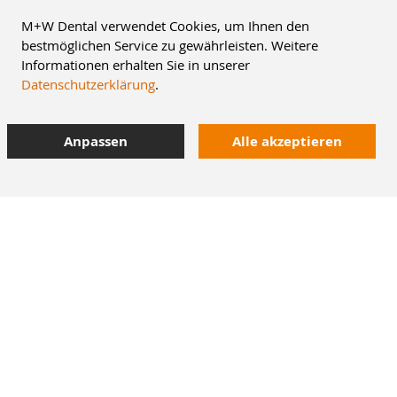
M+W Dental verwendet Cookies, um Ihnen den
bestmöglichen Service zu gewährleisten. Weitere
Informationen erhalten Sie in unserer
Datenschutzerklärung
.
Anpassen
Alle akzeptieren
8% Staffelrabatt
42.000 Artikel
im Dentalversand
Heute bestellt,
morgen geliefert