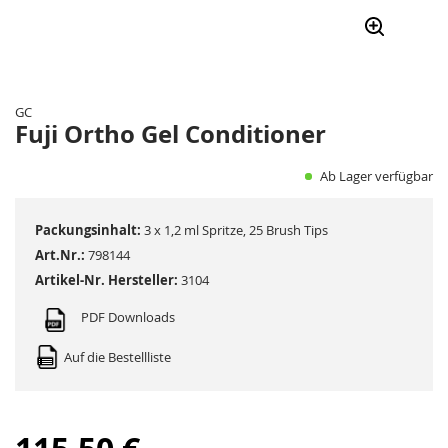
Zum
Anfang
der
GC
Bildergalerie
Fuji Ortho Gel Conditioner
springen
Ab Lager verfügbar
Packungsinhalt:
3 x 1,2 ml Spritze, 25 Brush Tips
Art.Nr.:
798144
Artikel-Nr. Hersteller:
3104
PDF Downloads
Auf die Bestellliste