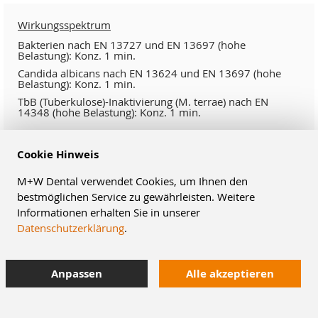
Wirkungsspektrum
Bakterien nach EN 13727 und EN 13697 (hohe
Belastung): Konz. 1 min.
Candida albicans nach EN 13624 und EN 13697 (hohe
Belastung): Konz. 1 min.
TbB (Tuberkulose)-Inaktivierung (M. terrae) nach EN
14348 (hohe Belastung): Konz. 1 min.
Behüllte Viren (z.B. HBV, HIV, HCV) gemäß DVV (2012) mit
Cookie Hinweis
hoher Belastung: Konz. 1 min.
Adeno-Viren (EN 14476, hohe Belastung): Konz. 1 min.
M+W Dental verwendet Cookies, um Ihnen den
Noro-Viren (EN 14476, hohe Belastung): Konz. 1 min.
bestmöglichen Service zu gewährleisten. Weitere
Rota-Viren (EN 14476, hohe Belastung): Konz. 1 min.
Informationen erhalten Sie in unserer
Einwirkzeiten:
Wirksamkeit der getränkten Tücher nach
Datenschutzerklärung
.
EN 16615 mit hoher Belastung: Konz. 2 min. Bakterien
und Candida albicans (geprüft nach den Anforderungen
der VAH, Stand: 02.04.2015, hohe Belastung): Konz.
Anpassen
Alle akzeptieren
2min.