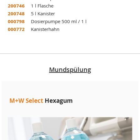
200746
1 l Flasche
200748
5 l Kanister
000798
Dosierpumpe 500 ml / 1 l
000772
Kanisterhahn
Mundspülung
M+W Select
Hexagum