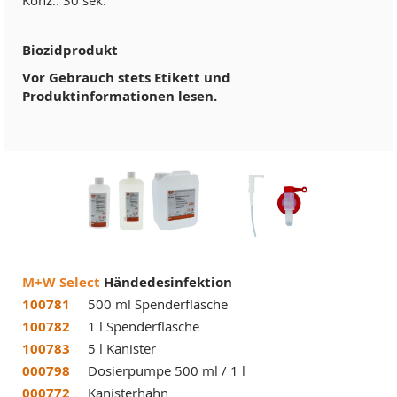
Konz.: 30 sek.
Biozidprodukt
Vor Gebrauch stets Etikett und
Produktinformationen lesen.
M+W Select
Händedesinfektion
100781
500 ml Spenderflasche
100782
1 l Spenderflasche
100783
5 l Kanister
000798
Dosierpumpe 500 ml / 1 l
000772
Kanisterhahn