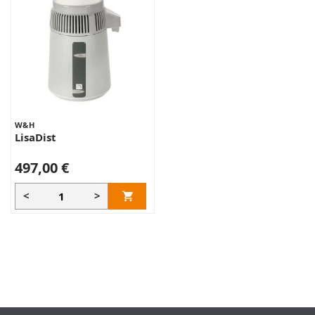
W&H
LisaDist
497,00 €
<
>