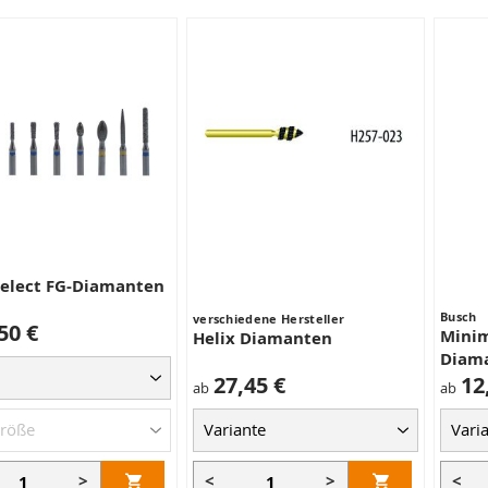
elect FG-Diamanten
Busch
verschiedene Hersteller
50 €
Minim
Helix Diamanten
Diam
27,45 €
12
ab
ab
>
<
>
<