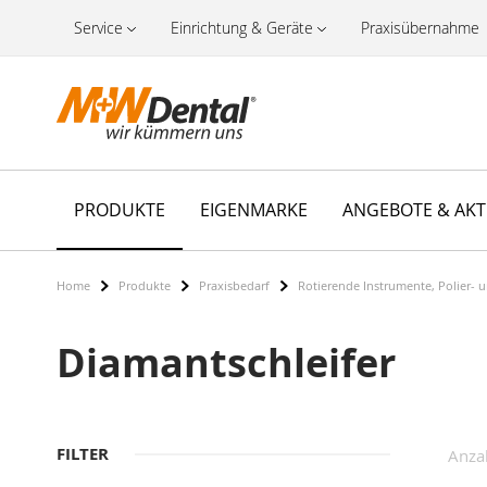
Service
Einrichtung & Geräte
Praxisübernahme
PRODUKTE
EIGENMARKE
ANGEBOTE & AK
Home
Produkte
Praxisbedarf
Rotierende Instrumente, Polier- 
Diamantschleifer
FILTER
Anza