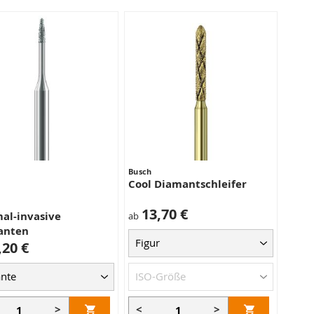
Busch
Cool Diamantschleifer
13,70 €
al-invasive
ab
anten
,20 €
>
<
>