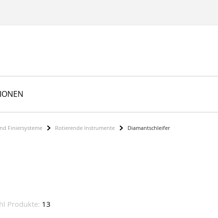
TIONEN
und Finiersysteme
Rotierende Instrumente
Diamantschleifer
hl Produkte:
13