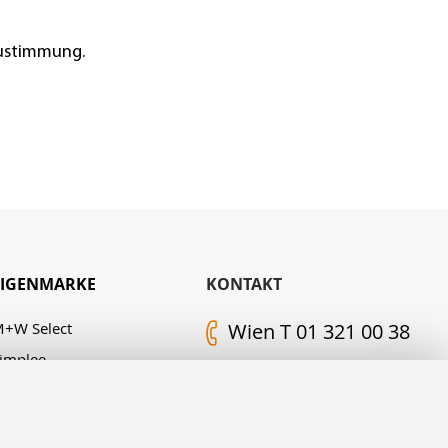
Zustimmung.
EIGENMARKE
KONTAKT
+W Select
Wien T 01 321 00 38
implee
Kontakt-Formular
. M. Edelingh
FOLGEN SIE UNS