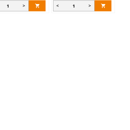
>
<
>