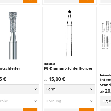
HORICO
tschleifer
FG-Diamant-Schleifkörper
Intensi
5 €
15,00 €
Inten
ab
Stan
20
ab