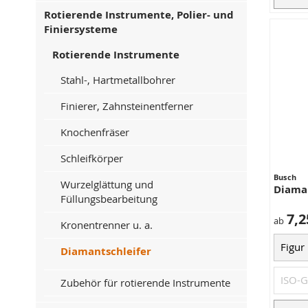
Rotierende Instrumente, Polier- und
Finiersysteme
Rotierende Instrumente
Stahl-, Hartmetallbohrer
Finierer, Zahnsteinentferner
Knochenfräser
Schleifkörper
Busch
Wurzelglättung und
Diaman
Füllungsbearbeitung
7,2
ab
Kronentrenner u. a.
Diamantschleifer
Zubehör für rotierende Instrumente