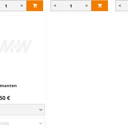
>
<
>
<
amanten
50 €