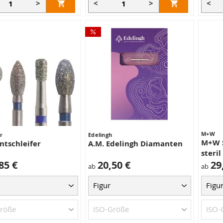
>
<
>
<
M+W
r
Edelingh
M+W S
tschleifer
A.M. Edelingh Diamanten
steril
85 €
20,50 €
29
ab
ab