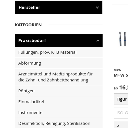
Hersteller
KATEGORIEN
Praxisbedarf
Füllungen, prov. K+B Material
Abformung
M+W
Arzneimittel und Medizinprodukte für
M+W S
die Zahn- und Zahnbettbehandlung
16,
ab
Röntgen
Einmalartikel
Instrumente
Desinfektion, Reinigung, Sterilisation
<