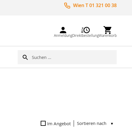
Wien T 01 321 00 38
Anmeldung
Direktbestellung
Warenkorb
Suche
Suche
Sortieren nach
Im Angebot