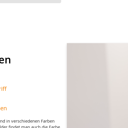
en
iff
hen
nd in verschiedenen Farben
elder findet man auch die Farbe