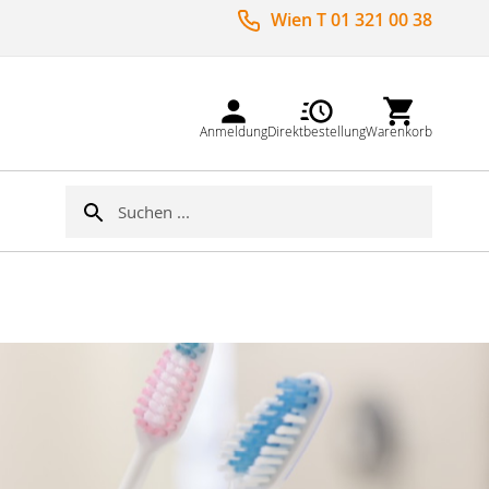
Wien T 01 321 00 38
Anmeldung
Direktbestellung
Warenkorb
Suche
Suche