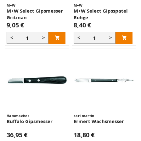
M+W
M+W
M+W Select Gipsmesser
M+W Select Gipsspatel
Gritman
Rohge
9,05 €
8,40 €
<
>
<
>
Hammacher
carl martin
Buffalo Gipsmesser
Ermert Wachsmesser
36,95 €
18,80 €