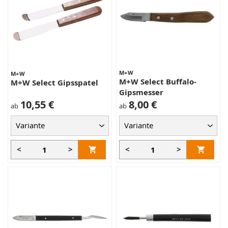
M+W
M+W
M+W Select Buffalo-
M+W Select Gipsspatel
Gipsmesser
10,55 €
8,00 €
ab
ab
<
>
<
>