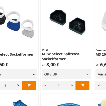
M+W
Bauman
M+W Select Splitcast-
elect Sockelformer
MS 20
Sockelformer
50 €
8,00 €
6,
ab
ab
>
<
>
<