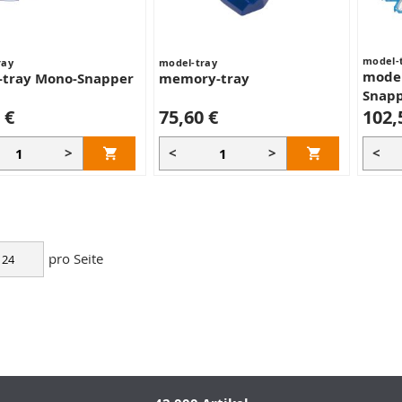
model-
ray
model-tray
model
-tray Mono-Snapper
memory-tray
Snapp
 €
75,60 €
102,
>
<
>
<
pro Seite