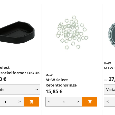
M+W
elect
M+W S
lsockelformer OK/UK
M+W
0 €
27
M+W Select
ab
Retentionsringe
15,85 €
>
<
>
<