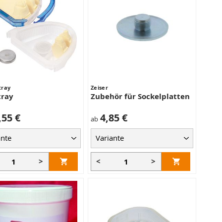
tray
Zeiser
tray
Zubehör für Sockelplatten
,55 €
4,85 €
ab
>
<
>