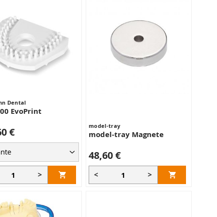
n Dental
00 EvoPrint
model-tray
60 €
model-tray Magnete
48,60 €
>
<
>