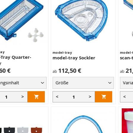
ray
model-tray
model-
Tray Quarter-
model-tray Sockler
scan-
r
60 €
112,50 €
21
ab
ab
>
<
>
<