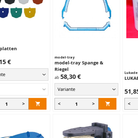
platten
model-tray
15 €
model-tray Spange &
Riegel
Lukade
58,30 €
ab
LUKAB
51,8
>
<
>
<