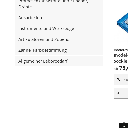
Prothesenkunststoffe und Zubehör,
Drähte
Ausarbeiten
Instrumente und Werkzeuge
Artikulatoren und Zubehör
Zähne, Farbbestimmung
model-t
model-
Allgemeiner Laborbedarf
Sockle
75,
ab
<