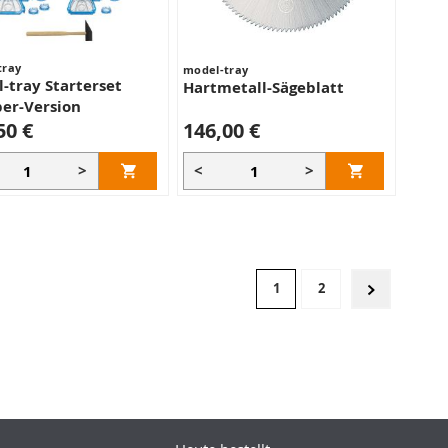
tray
model-tray
-tray Starterset
Hartmetall-Sägeblatt
er-Version
50 €
146,00 €
>
<
>
Seite
Sie lesen gerade Seite
Seite
1
2
Seite
Weiter