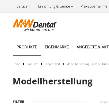
Service
Einrichtung & Geräte
Praxisübernahme
PRODUKTE
EIGENMARKE
ANGEBOTE & AK
Home
Produkte
Laborbedarf
Modellherstellung, Silikone, Dubl
Modellherstellung
FILTER
Anza