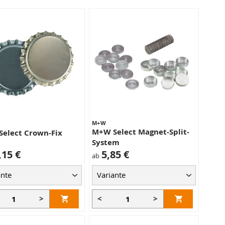
M+W
M+W Select Magnet-Split-
elect Crown-Fix
System
,15 €
5,85 €
ab
>
<
>