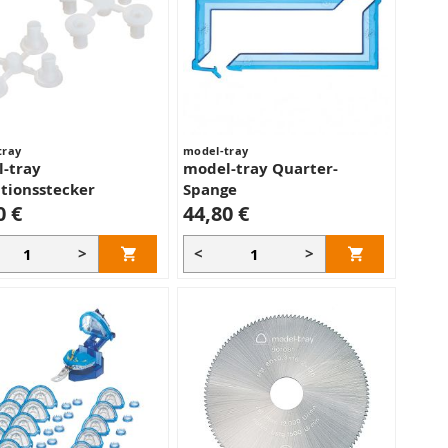
tray
model-tray
-tray
model-tray Quarter-
tionsstecker
Spange
0 €
44,80 €
>
<
>