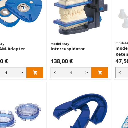
model-
ray
model-tray
model
AM-Adapter
Intercuspidator
Reten
0 €
138,00 €
47,5
>
<
>
<