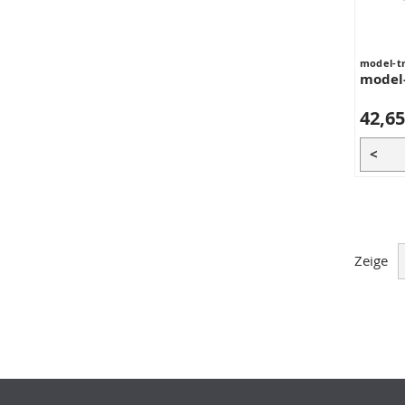
model-t
model
42,65
<
Zeige