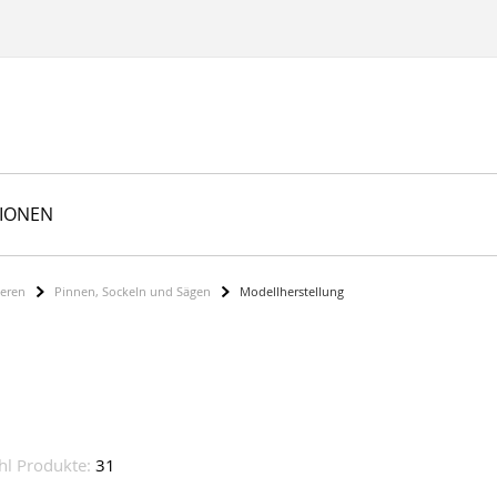
TIONEN
ieren
Pinnen, Sockeln und Sägen
Modellherstellung
hl Produkte:
31