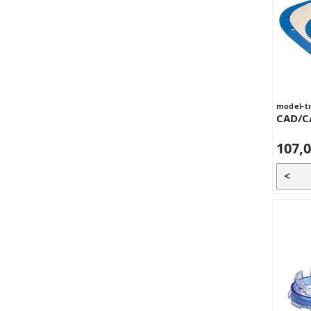
model-t
CAD/C
107,0
<