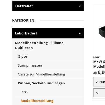
Hersteller
KATEGORIEN
Laborbedarf
Modellherstellung, Silikone,
Dublieren
Gipse
M+W
M+W S
Stumpfmassen
Model
6,9
ab
Geräte zur Modellherstellung
Pinnen, Sockeln und Sägen
Pins
<
Modellherstellung