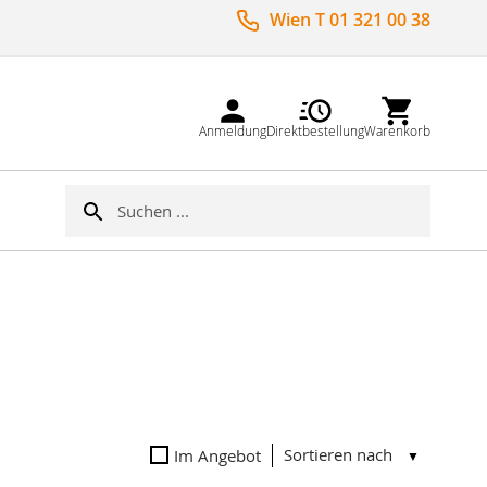
Wien T 01 321 00 38
Anmeldung
Direktbestellung
Warenkorb
Suche
Suche
Sortieren nach
Im Angebot