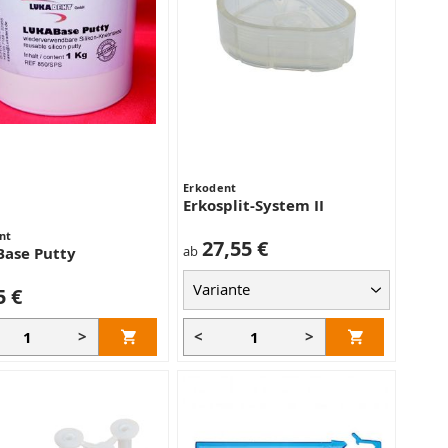
Erkodent
Erkosplit-System II
nt
27,55 €
ab
ase Putty
5 €
>
<
>