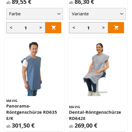
89,55 €
86,30 €
ab
ab
<
>
<
>
MAVIG
Panorama-
MAVIG
Röntgenschürze RD635
Dental-Röntgenschürze
E/K
RD642E
301,50 €
269,00 €
ab
ab