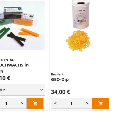
-DENTAL
AUCHWACHS in
en
Renfert
10 €
GEO-Dip
34,00 €
>
<
>