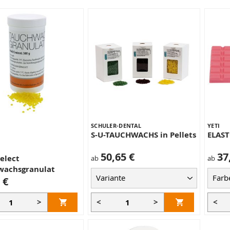
SCHULER-DENTAL
YETI
S-U-TAUCHWACHS in Pellets
ELAST
50,65 €
37
elect
ab
ab
wachsgranulat
 €
>
<
>
<