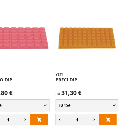
YETI
O DIP
PRECI DIP
,80 €
31,30 €
ab
>
<
>