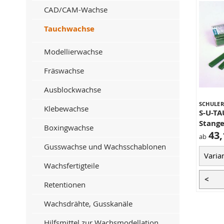
CAD/CAM-Wachse
Tauchwachse
Modellierwachse
Fräswachse
Ausblockwachse
SCHULER
Klebewachse
S-U-T
Stang
Boxingwachse
43,
ab
Gusswachse und Wachsschablonen
Wachsfertigteile
<
Retentionen
Wachsdrähte, Gusskanäle
Hilfsmittel zur Wachsmodellation