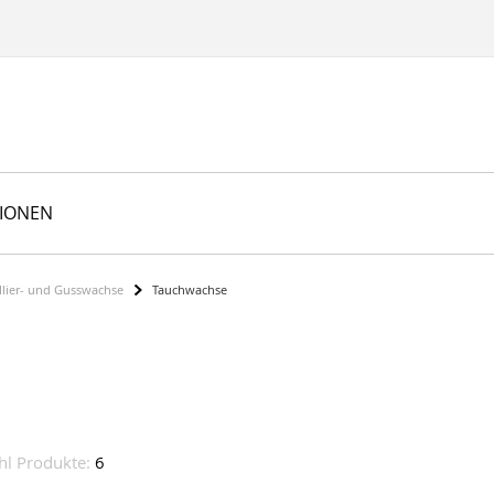
TIONEN
lier- und Gusswachse
Tauchwachse
hl Produkte:
6