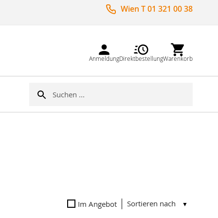
Wien T 01 321 00 38
Anmeldung
Direktbestellung
Warenkorb
Suche
Suche
Sortieren nach
Im Angebot