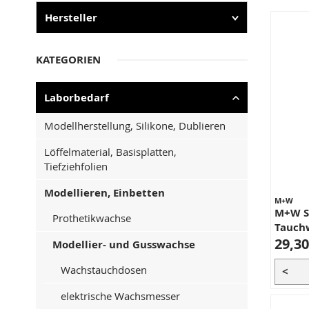
Hersteller
KATEGORIEN
Laborbedarf
Modellherstellung, Silikone, Dublieren
Löffelmaterial, Basisplatten,
Tiefziehfolien
Modellieren, Einbetten
M+W
M+W S
Prothetikwachse
Tauch
29,30
Modellier- und Gusswachse
Wachstauchdosen
<
elektrische Wachsmesser