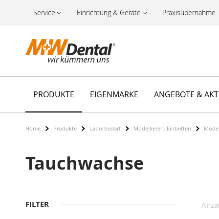
Service
Einrichtung & Geräte
Praxisübernahme
PRODUKTE
EIGENMARKE
ANGEBOTE & AK
Home
Produkte
Laborbedarf
Modellieren, Einbetten
Model
Tauchwachse
FILTER
Anza