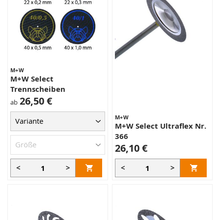
M+W
M+W Select
Trennscheiben
26,50 €
ab
M+W
M+W Select Ultraflex Nr.
366
26,10 €
<
>
<
>