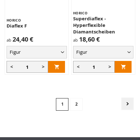
HORICO
Superdiaflex -
HORICO
Hyperflexible
Diaflex F
Diamantscheiben
24,40 €
18,60 €
ab
ab
<
>
<
>
Seite
Seite
Weit
Sie
Seite
1
2
lesen
gerade
Seite