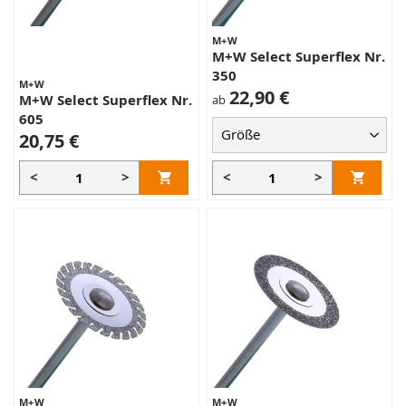
M+W
M+W Select Superflex Nr.
350
M+W
22,90 €
M+W Select Superflex Nr.
ab
605
20,75 €
<
>
<
>
M+W
M+W