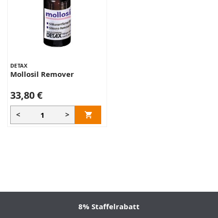
DETAX
Mollosil Remover
33,80 €
<
>
8% Staffelrabatt