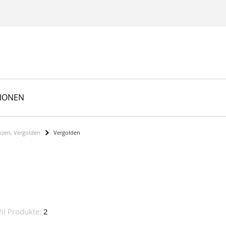
TIONEN
nzen, Vergolden
Vergolden
hl Produkte:
2