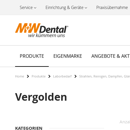
Service
Einrichtung & Geräte
Praxisübernahme
PRODUKTE
EIGENMARKE
ANGEBOTE & AK
Home
Produkte
Laborbedarf
Strahlen, Reinigen, Dampfen, Glä
Vergolden
Anza
KATEGORIEN