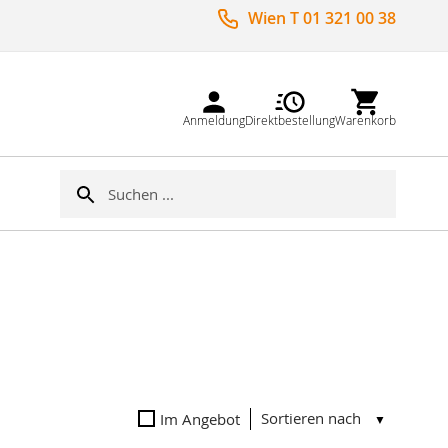
Wien T 01 321 00 38
Anmeldung
Direktbestellung
Warenkorb
Suche
Suche
Sortieren nach
Im Angebot