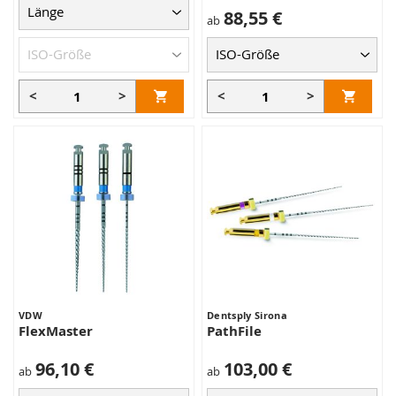
88,55 €
ab
<
>
<
>
VDW
Dentsply Sirona
FlexMaster
PathFile
96,10 €
103,00 €
ab
ab