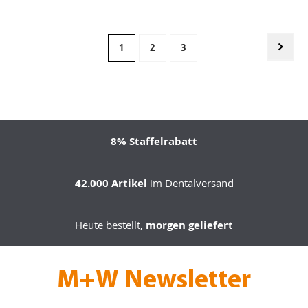
Seite
Seite
Weit
Sie
Seite
Seite
1
2
3
lesen
gerade
Seite
8% Staffelrabatt
42.000 Artikel
im Dentalversand
Heute bestellt,
morgen geliefert
M+W Newsletter