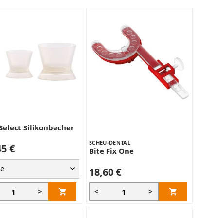
elect Silikonbecher
SCHEU-DENTAL
45 €
Bite Fix One
18,60 €
>
<
>