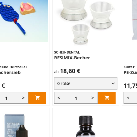
SCHEU-DENTAL
RESIMIX-Becher
dene Hersteller
Kulzer
18,60 €
ab
ächersieb
PE-Zu
 €
11,7
>
<
>
<