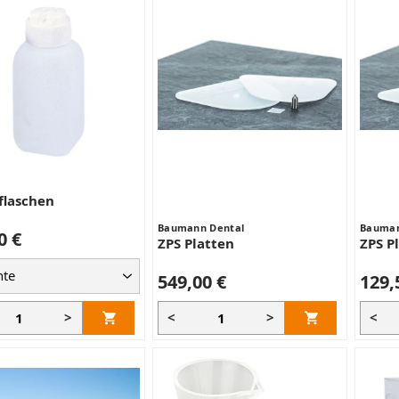
flaschen
Baumann Dental
Bauman
0 €
ZPS Platten
ZPS P
549,00 €
129,
>
<
>
<