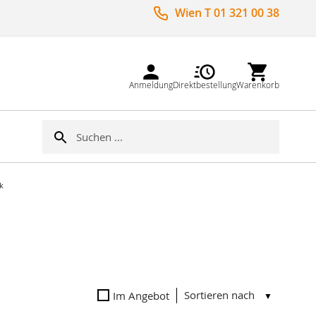
Wien T 01 321 00 38
Anmeldung
Direktbestellung
Warenkorb
Suche
Suche
k
Sortieren nach
Im Angebot