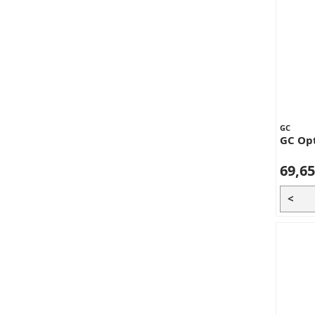
GC
GC Opt
69,65
<