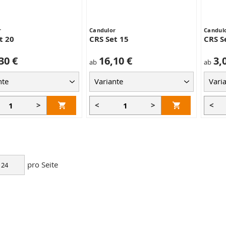
r
Candulor
Candul
t 20
CRS Set 15
CRS S
30 €
16,10 €
3,
ab
ab
>
<
>
<
pro Seite