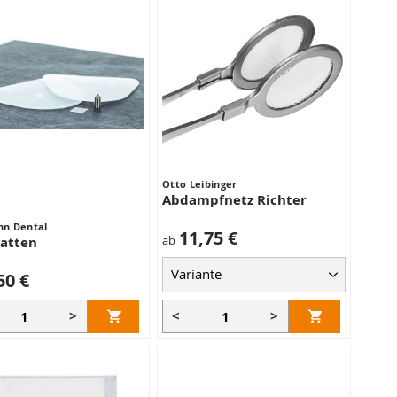
Otto Leibinger
Abdampfnetz Richter
n Dental
11,75 €
ab
latten
50 €
>
<
>