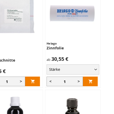
Helago
Zinnfolie
30,55 €
ab
schnitte
5 €
>
<
>