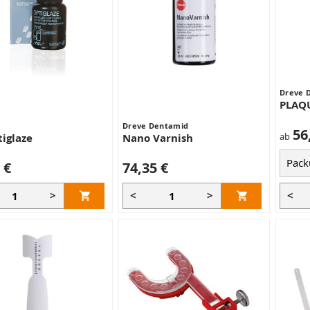
Dreve 
PLAQ
Dreve Dentamid
56
ab
iglaze
Nano Varnish
 €
74,35 €
>
<
>
<