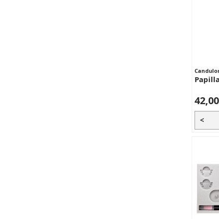
Candulo
Papill
42,00
<