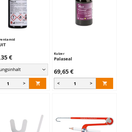
Dentamid
UIT
Kulzer
,35 €
Palaseal
69,65 €
>
<
>