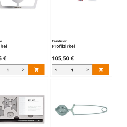
or
Candulor
abel
Profilzirkel
5 €
105,50 €
>
<
>