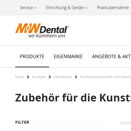
Service
Einrichtung & Geräte
Praxisübernahme
PRODUKTE
EIGENMARKE
ANGEBOTE & AK
Home
Produkte
Laborbedarf
Prothesenkunststoffe und Zubehö
Zubehör für die Kunst
FILTER
Anza