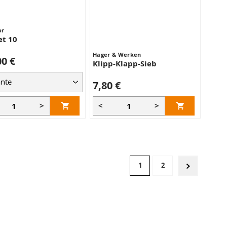
or
et 10
Hager & Werken
00 €
Klipp-Klapp-Sieb
7,80 €
>
<
>
Seite
Sie lesen gerade Seite
Seite
1
2
Seite
Weiter