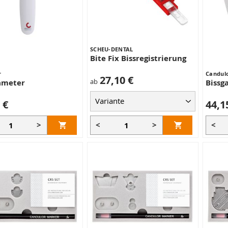
SCHEU-DENTAL
Bite Fix Bissregistrierung
r
Candul
27,10 €
ab
ameter
Bissg
 €
44,1
>
<
>
<