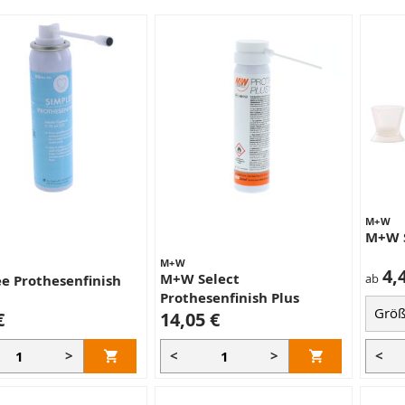
M+W
M+W S
M+W
4,
M+W Select
ab
e Prothesenfinish
Prothesenfinish Plus
€
14,05 €
>
<
>
<