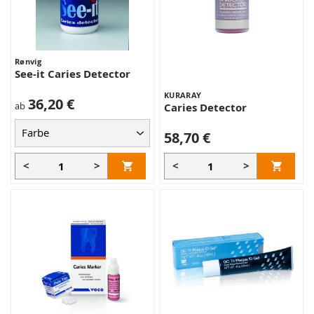
Rønvig
See-it Caries Detector
KURARAY
36,20 €
ab
Caries Detector
58,70 €
<
>
<
>