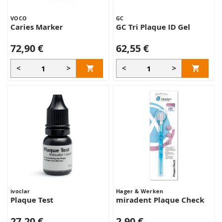
VOCO
GC
Caries Marker
GC Tri Plaque ID Gel
72,90 €
62,55 €
<
>
<
>
ivoclar
Hager & Werken
Plaque Test
miradent Plaque Check
27,20 €
2,90 €