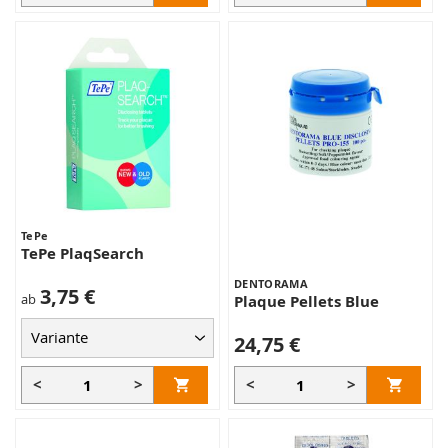
TePe
TePe PlaqSearch
DENTORAMA
3,75 €
ab
Plaque Pellets Blue
24,75 €
<
>
<
>