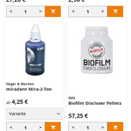
<
>
<
>
Hager & Werken
miradent Mira-2-Ton
EMS
4,25 €
ab
Biofilm Discloser Pellets
57,25 €
<
>
<
>