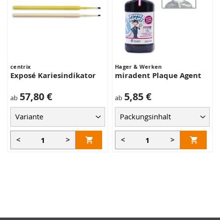
centrix
Hager & Werken
Exposé Kariesindikator
miradent Plaque Agent
57,80 €
5,85 €
ab
ab
<
>
<
>