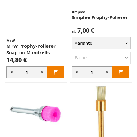
simplee
Simplee Prophy-Polierer
7,00 €
ab
M+W
M+W Prophy-Polierer
Snap-on Mandrells
14,80 €
<
>
<
>