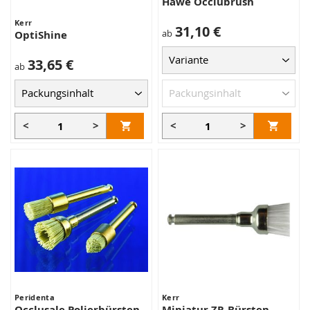
Hawe Occlubrush
Kerr
31,10 €
ab
OptiShine
33,65 €
ab
<
>
<
>
Peridenta
Kerr
Occlusale Polierbürsten
Miniatur ZR-Bürsten