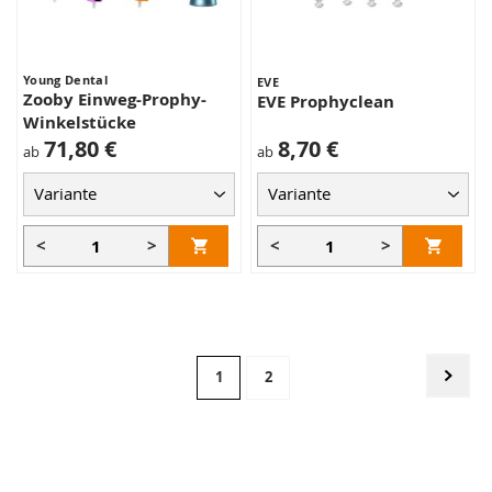
Young Dental
EVE
Zooby Einweg-Prophy-
EVE Prophyclean
Winkelstücke
71,80 €
8,70 €
ab
ab
<
>
<
>
Seite
Seite
Weit
Sie
Seite
1
2
lesen
gerade