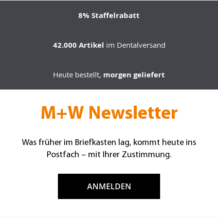
Seite
8% Staffelrabatt
42.000 Artikel
im Dentalversand
Heute bestellt,
morgen geliefert
M+W Newsletter
Was früher im Briefkasten lag, kommt heute ins
Postfach – mit Ihrer Zustimmung.
ANMELDEN