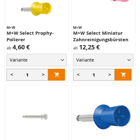
M+W
M+W
M+W Select Prophy-
M+W Select Miniatur
Polierer
Zahnreinigungsbürsten
4,60 €
12,25 €
ab
ab
<
>
<
>