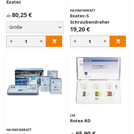
Exatec
HAHNENKRATT
80,25 €
Exatec-S
ab
Schraubendreher
19,20 €
<
>
<
>
CM
Rotex RD
HAHNENKRATT
65,90 €