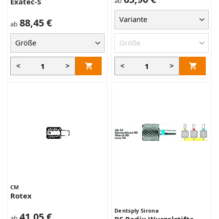
ab
Exatec-S
88,45 €
ab
<
>
<
>
CM
Rotex
Dentsply Sirona
41,05 €
ab