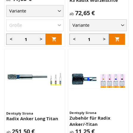
RS Radix Wurzelstifte
72,65 €
ab
<
>
<
>
Dentsply Sirona
Dentsply Sirona
Zubehör für Radix
Radix Anker Long Titan
Anker/-Titan
251,50 €
11,25 €
ab
ab