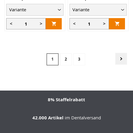
<
>
<
>
Seite
Seite
Weit
Sie
Seite
Seite
1
2
3
lesen
gerade
Seite
8% Staffelrabatt
42.000 Artikel
im Dentalversand