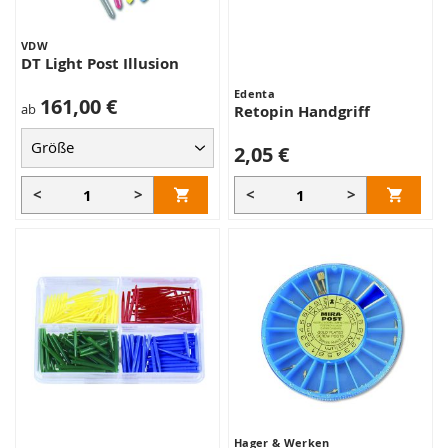
VDW
DT Light Post Illusion
Edenta
161,00 €
ab
Retopin Handgriff
2,05 €
<
>
<
>
Hager & Werken