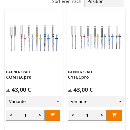
Sortieren nach
HAHNENKRATT
HAHNENKRATT
CONTECpro
CYTECpro
43,00 €
43,00 €
ab
ab
<
>
<
>