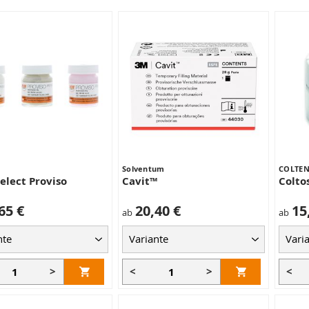
Solventum
COLTEN
lect Proviso
Cavit™
Coltos
65 €
20,40 €
15
ab
ab
>
<
>
<