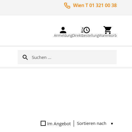
Wien T 01 321 00 38
Anmeldung
Direktbestellung
Warenkorb
Suche
Suche
Sortieren nach
Im Angebot