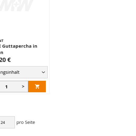
NT
 Guttapercha in
en
20 €
>
pro Seite