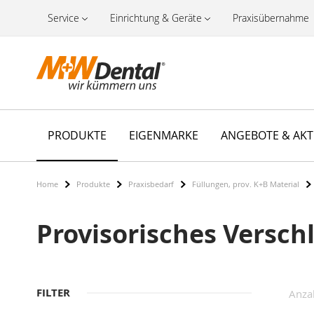
Service
Einrichtung & Geräte
Praxisübernahme
PRODUKTE
EIGENMARKE
ANGEBOTE & AK
Home
Produkte
Praxisbedarf
Füllungen, prov. K+B Material
Provisorisches Versch
FILTER
Anza