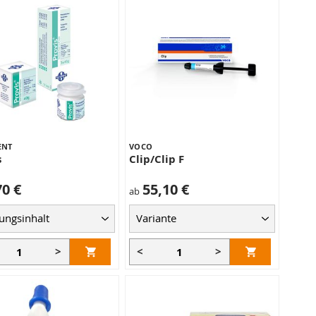
ENT
VOCO
s
Clip/Clip F
70 €
55,10 €
ab
>
<
>