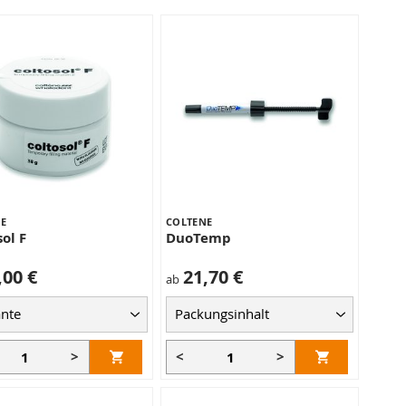
E
COLTENE
ol F
DuoTemp
,00 €
21,70 €
ab
>
<
>