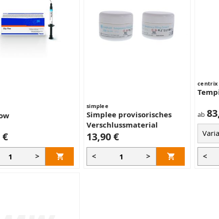
centrix
Temp
simplee
83
Simplee provisorisches
ab
low
Verschlussmaterial
 €
13,90 €
>
<
>
<