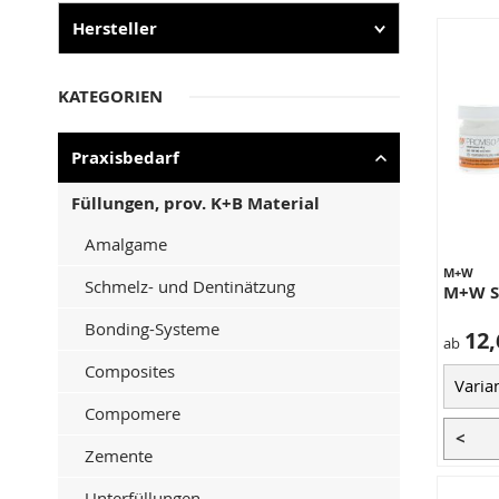
Hersteller
KATEGORIEN
Praxisbedarf
Füllungen, prov. K+B Material
Amalgame
M+W
Schmelz- und Dentinätzung
M+W Se
Bonding-Systeme
12,
ab
Composites
Compomere
<
Zemente
Unterfüllungen,