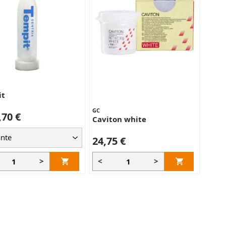
it
GC
,70 €
Caviton white
24,75 €
>
<
>