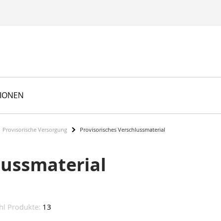
TIONEN
Provisorische Versorgung
Provisorisches Verschlussmaterial
lussmaterial
hl Produkte:
13