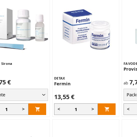
 Sirona
FAVOD
Provi
DETAX
75 €
7,
ab
Fermin
13,55 €
>
<
>
<