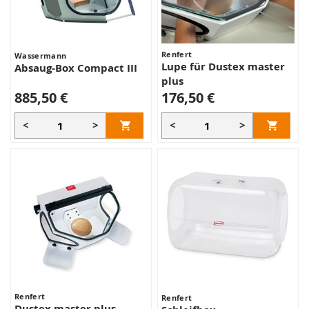
Renfert
Wassermann
Lupe für Dustex master
Absaug-Box Compact III
plus
885,50 €
176,50 €
<
>
<
>
Renfert
Renfert
Dustex master plus