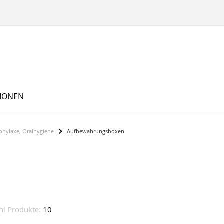
TIONEN
phylaxe, Oralhygiene
Aufbewahrungsboxen
hl Produkte:
10