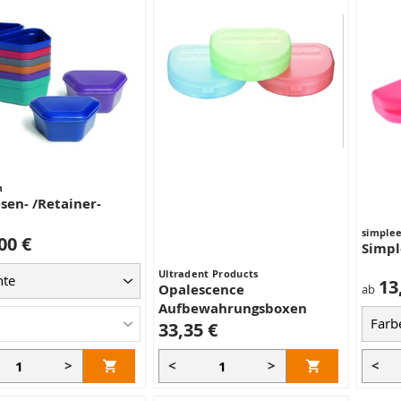
m
sen- /Retainer-
simple
00 €
Simpl
Ultradent Products
13
Opalescence
ab
Aufbewahrungsboxen
33,35 €
>
<
>
<