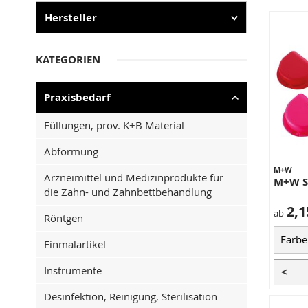
Hersteller
KATEGORIEN
Praxisbedarf
Füllungen, prov. K+B Material
Abformung
M+W
Arzneimittel und Medizinprodukte für
M+W S
die Zahn- und Zahnbettbehandlung
2,1
ab
Röntgen
Einmalartikel
Instrumente
<
Desinfektion, Reinigung, Sterilisation