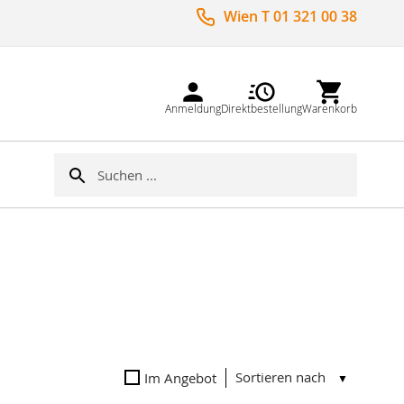
Wien T 01 321 00 38
Anmeldung
Direktbestellung
Warenkorb
Suche
Suche
Sortieren nach
Im Angebot