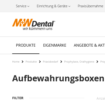
Service
Einrichtung & Geräte
Praxisübernahme
PRODUKTE
EIGENMARKE
ANGEBOTE & AK
Home
Produkte
Praxisbedarf
Prophylaxe, Oralhygiene
Pro
Aufbewahrungsboxen
FILTER
Anza