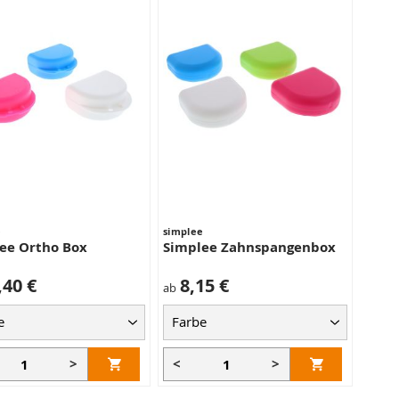
e
simplee
ee Ortho Box
Simplee Zahnspangenbox
,40 €
8,15 €
ab
>
<
>