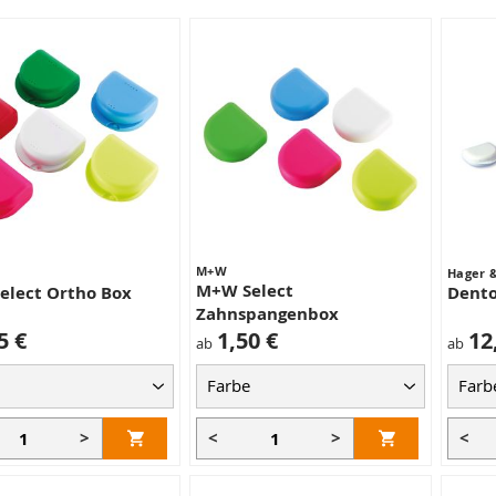
M+W
Hager 
M+W Select
elect Ortho Box
Dento
Zahnspangenbox
5 €
1,50 €
12
ab
ab
>
<
>
<