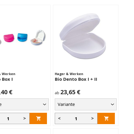
& Werken
Hager & Werken
 Box I
Bio Dento Box I + II
,40 €
23,65 €
ab
>
<
>