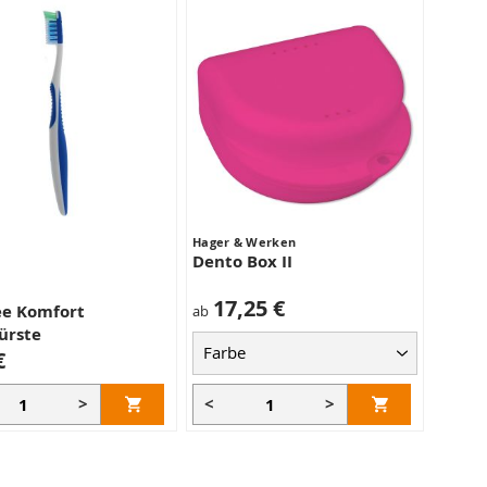
Hager & Werken
Dento Box II
17,25 €
ee Komfort
ab
ürste
€
>
<
>