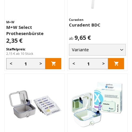
Curaden
M+W
Curadent BDC
M+W Select
Prothesenbürste
9,65 €
ab
2,35 €
Staffelpreis:
2,15 €
ab 10 Stück
<
>
<
>