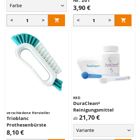
Nr. 201
3,90 €
<
>
<
>
KKD
DuraClean²
Reinigungsmittel
verschiedene Hersteller
21,70 €
Trioblanc
ab
Prothesenbürste
8,10 €