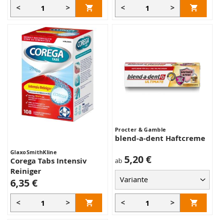
<
>
<
>
Procter & Gamble
blend-a-dent Haftcreme
GlaxoSmithKline
5,20 €
Corega Tabs Intensiv
ab
Reiniger
6,35 €
<
>
<
>