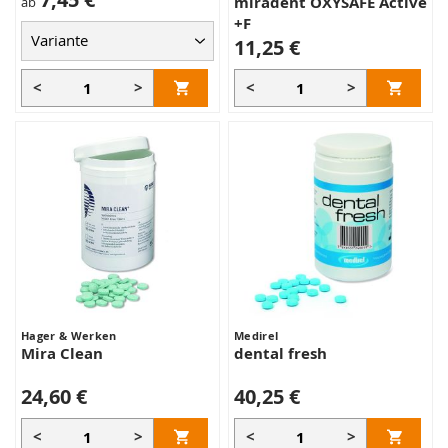
miradent OXYSAFE Active
ab
+F
11,25 €
<
>
<
>
Hager & Werken
Medirel
Mira Clean
dental fresh
24,60 €
40,25 €
<
>
<
>