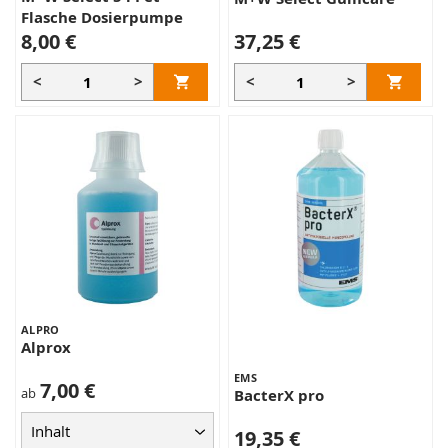
Flasche Dosierpumpe
8,00 €
37,25 €
<
>
<
>
ALPRO
Alprox
EMS
7,00 €
ab
BacterX pro
19,35 €