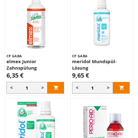
CP GABA
CP GABA
elmex Junior
meridol Mundspül-
Zahnspülung
Lösung
6,35 €
9,65 €
<
>
<
>