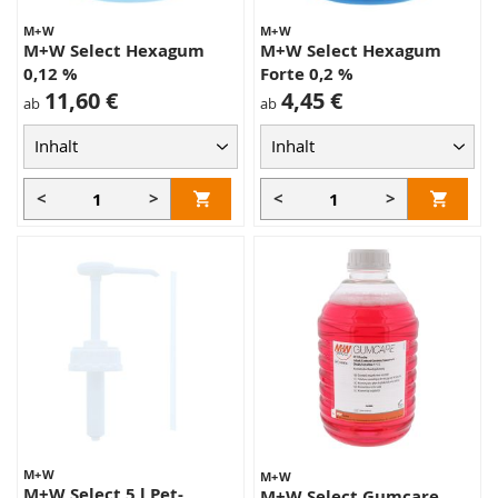
M+W
M+W
M+W Select Hexagum
M+W Select Hexagum
0,12 %
Forte 0,2 %
11,60 €
4,45 €
ab
ab
<
>
<
>
M+W
M+W
M+W Select 5 l Pet-
M+W Select Gumcare