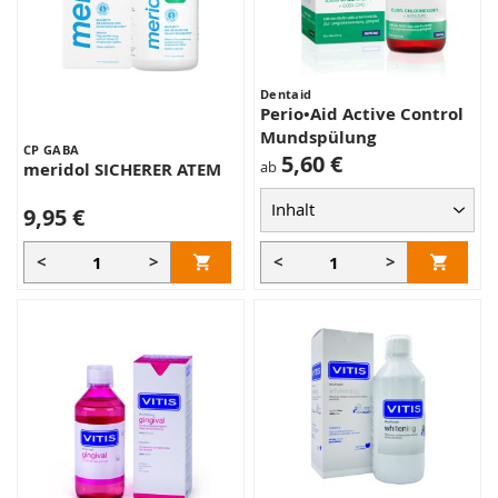
Dentaid
Perio•Aid Active Control
Mundspülung
CP GABA
5,60 €
ab
meridol SICHERER ATEM
9,95 €
<
>
<
>