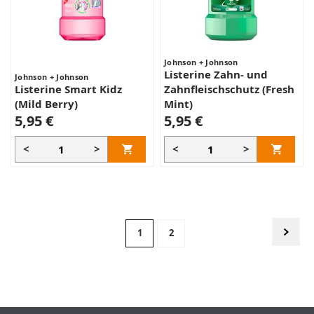
Johnson + Johnson
Listerine Zahn- und
Johnson + Johnson
Listerine Smart Kidz
Zahnfleischschutz (Fresh
(Mild Berry)
Mint)
5,95 €
5,95 €
<
>
<
>
Seite
Seite
Weit
Sie
Seite
1
2
lesen
gerade
Seite